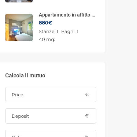
Investimento
Appartamento in affitto in
Via Policarpo Petrocchi
880
€
44, Milano
Stanze:
1
Bagni:
1
40 mq:
Calcola il mutuo
€
€