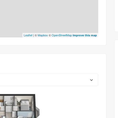
Leaflet
| ©
Mapbox
©
OpenStreetMap
Improve this map