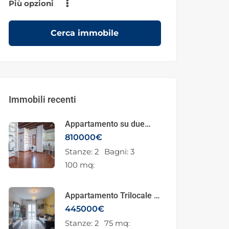
Più opzioni
Cerca immobile
Immobili recenti
Appartamento su due
piani in vendita in Viale
810000
€
Coni Zugna 12, Milano
Stanze:
2
Bagni:
3
100 mq:
Appartamento Trilocale in
Vendita – Ottima
445000
€
Opportunità di
Stanze:
2
75 mq: