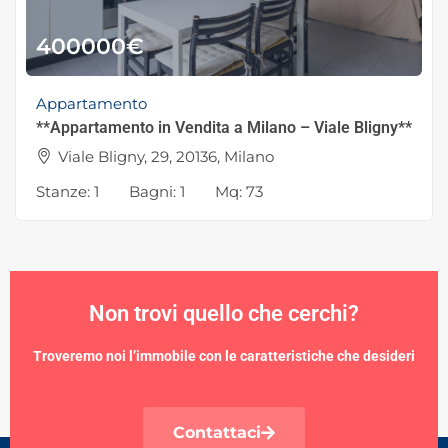
400000
€
Appartamento
**Appartamento in Vendita a Milano – Viale Bligny**
Viale Bligny, 29, 20136, Milano
Stanze:
1
Bagni:
1
Mq:
73
Non trovi quello che cerchi?
Troveremo noi l’immobile con le caratteristiche che desideri
Contattaci